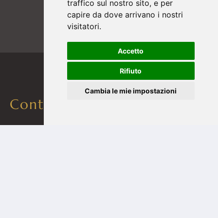
traffico sul nostro sito, e per
capire da dove arrivano i nostri
visitatori.
Accetto
Rifiuto
Cambia le mie impostazioni
Contatti
Scalpellino David Gasser
Kalchgrube 21
39040 Villandro - Alto Adige - IT